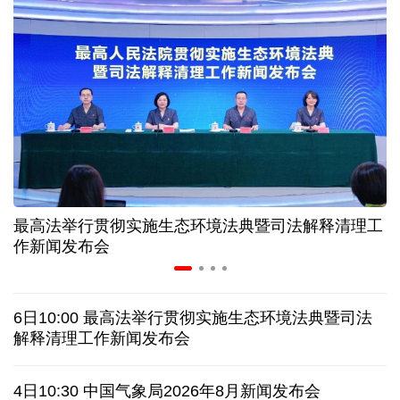
入境游火热 前7月北京离境退税各项数据均创新高
我国自阿根廷进口的牛肉已达到规定数量的50%
上半年我国黄金消费量511.412吨，同比增长1.23%
AI客服承诺不实、人工客服接入困难 中消协回应
最高法举行贯彻实施生态环境法典暨司法解释清理工
数据有了“身份证” 我国正稳步推进数据产权登记
作新闻发布会
协议接近达成 伊朗披露海峡新航道通行细节
6日10:00 最高法举行贯彻实施生态环境法典暨司法
白宫否认特朗普与赫格塞思因弹药库存短缺发生争执
解释清理工作新闻发布会
美媒称美国增派人手 在古巴加大力度开展情报活动
4日10:30 中国气象局2026年8月新闻发布会