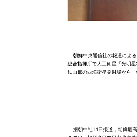
朝鮮中央通信社の報道による
総合指揮所で人工衛星「光明星
鉄山郡の西海衛星発射場から「
据朝中社14日报道，朝鲜最高