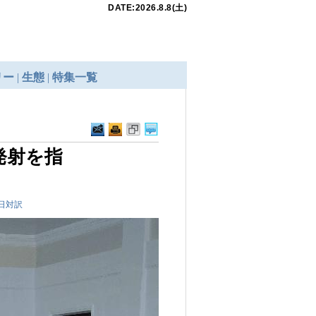
発射を指
日対訳