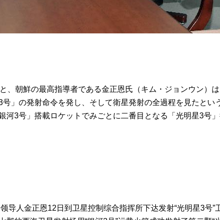
と、朝鮮の最高指導者である金正恩氏（キム・ジョンウン）は1
3号」の発射命令を発し、そして衛星発射の全過程を見たという
銀河3号」搭載ロケットでみごとに二番目となる「光明星3号
领导人金正恩12日到卫星控制综合指挥所下达发射“光明星3号