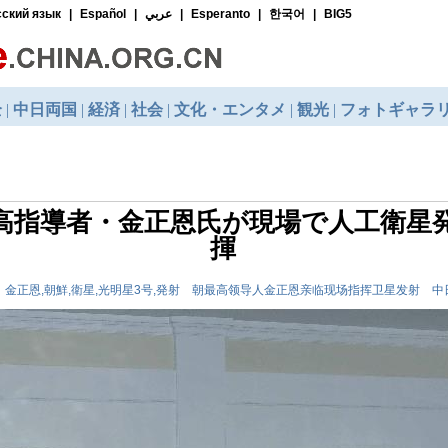
高指導者・金正恩氏が現場で人工衛星
揮
 金正恩,朝鮮,衛星,光明星3号,発射 朝最高领导人金正恩亲临现场指挥卫星发射 中