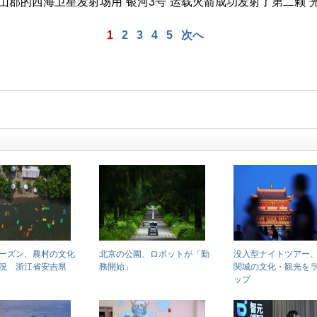
郡的西海卫星发射场用“银河3号”运载火箭成功发射了第二颗“光
1
2
3
4
5
次へ