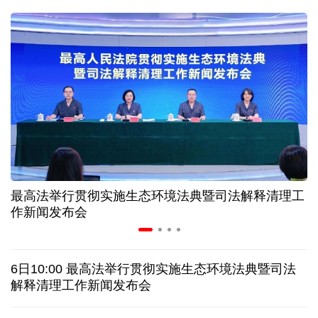
31省份上半年外贸成绩单出炉 见证产业提质跃迁
比一张A4纸还要薄！我国高端钢材迎来密集突破
让药品更好触达患者 多款新药选择网络平台首发
7月份中国仓储指数保持扩张 行业运行韧性较强
最高法举行贯彻实施生态环境法典暨司法解释清理工
金价大反弹！黄金以旧换新业务火热，记者探访
作新闻发布会
日本新版《防卫白皮书》，满篇野心和谎言
6日10:00 最高法举行贯彻实施生态环境法典暨司法
特朗普再签行政令 禁止“生育旅游”收紧“出生公民权”
解释清理工作新闻发布会