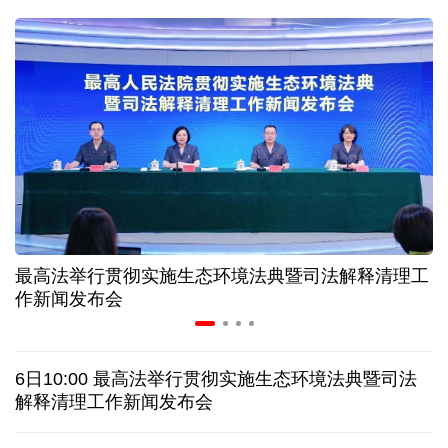
31省份上半年外贸成绩单出炉 见证产业提质跃迁
比一张A4纸还要薄！我国高端钢材迎来密集突破
让药品更好触达患者 多款新药选择网络平台首发
7月份中国仓储指数保持扩张 行业运行韧性较强
最高法举行贯彻实施生态环境法典暨司法解释清理工
金价大反弹！黄金以旧换新业务火热，记者探访
作新闻发布会
日本新版《防卫白皮书》，满篇野心和谎言
6日10:00 最高法举行贯彻实施生态环境法典暨司法
特朗普再签行政令 禁止“生育旅游”收紧“出生公民权”
解释清理工作新闻发布会