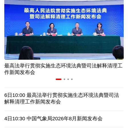
情满天山 援疆印记丨安徽支教生赢得桃李秀昆仑
从助力重建家园到治理乡村西藏扎西岗乡的乡贤力量
上半年医药工业创新加速突破 研发实力不断提升
最高法举行贯彻实施生态环境法典暨司法解释清理工
夏日经济乘“热”而上 消费市场向“新”而行
作新闻发布会
架起巴西和中国人民相知相亲的桥梁
6日10:00 最高法举行贯彻实施生态环境法典暨司法
南京大屠杀历史不容篡改 日本打“核爆”牌洗不掉血债
解释清理工作新闻发布会
深山里的全球冠军：海外“Z世代”在黔读懂中国机遇
4日10:30 中国气象局2026年8月新闻发布会