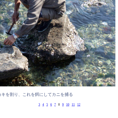
カキを割り、これを餌にしてカニを捕る
3
4
5
6
7
8
9
10
11
12