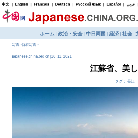
写真
>
新着写真
>
japanese.china.org.cn |16. 11. 2021
江蘇省、美
タグ： 長江