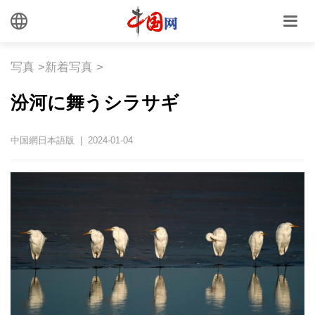
写真
>
新着写真
>
汾河に舞うシラサギ
中国網日本語版 | 2024-01-04