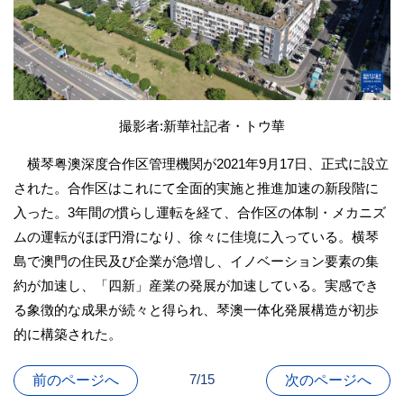
撮影者:新華社記者・トウ華
横琴粤澳深度合作区管理機関が2021年9月17日、正式に設立
された。合作区はこれにて全面的実施と推進加速の新段階に
入った。3年間の慣らし運転を経て、合作区の体制・メカニズ
ムの運転がほぼ円滑になり、徐々に佳境に入っている。横琴
島で澳門の住民及び企業が急増し、イノベーション要素の集
約が加速し、「四新」産業の発展が加速している。実感でき
る象徴的な成果が続々と得られ、琴澳一体化発展構造が初歩
的に構築された。
7/15
前のページへ
次のページへ