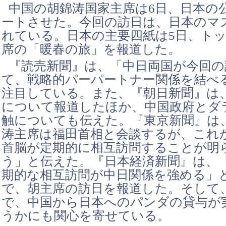
中国の胡錦涛国家主席は6日、日本の
ートさせた。今回の訪日は、日本のマ
れている。日本の主要四紙は5日、ト
席の「暖春の旅」を報道した。
『読売新聞』は、「中日両国が今回の
て、戦略的パーパートナー関係を結べ
注目している。また、『朝日新聞』は
について報道したほか、中国政府とダ
触についても伝えた。『東京新聞』は
涛主席は福田首相と会談するが、これ
首脳が定期的に相互訪問することが明
う」と伝えた。『日本経済新聞』は、
期的な相互訪問が中日関係を強める」
で、胡主席の訪日を報道した。そして
で、中国から日本へのパンダの貸与が
うかにも関心を寄せている。