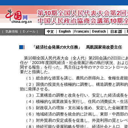
|
気象情報
|
E-メール
|
「経済社会発展の9大任務」 馬凱国家発改委主任
第10期全国人民代表大会（全人代）第2回会議の2日目に
任が「2003年度国民経済・社会発展計画の執行状況、および
関する報告」を行った。馬主任は今年のマクロコントロール
要だと指摘した。
（１）総合的な措置を講じ、農民の所得向上、食糧生産能
（２）国債の投資先を積極的に調整し、構造調整と調和的
効に発揮させる。
（３）工業構造の調整と改良を行い、安定した経済成長を
（４）積極的な就業政策を実行し、住民の消費拡大・生活
（５）財政収入の増加・支出減を進め、安定した金融運営
（６）地域経済の調整を統合的に計画し、東部・中西部の
（７）対外貿易の安定成長を促進し、外資利用の質とレベ
（８）持続可能な発展戦略を堅持し、経済社会と人口、資