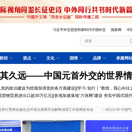
习近平外交思想和新时代中国外交
国新网
中
财经
观点
文化
国情
品牌
承建网
其久远——中国元首外交的世界
以党的政治建设为统领加强党的各方面建设
][
学习·知行丨“敦煌，我心向往之
国货物贸易进出口超30万亿元
][
各地加速落地“六张网”建设 夯实中国式现
 最高法举行贯彻实施生态环境法典暨司法解释清理工作新闻发布会
4日10:30 中