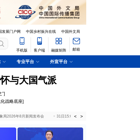
国发展门户网
中国乡村振兴在线
中国外文局
邮箱
手机版
客户端
融媒矩阵
站
专业平台
外宣平台
情怀与大国气派
”
]
代化战略底座
]
<
>
国气象局2026年8月新闻发布会
31日15:00 国新办就加快推动“十五五”时期退