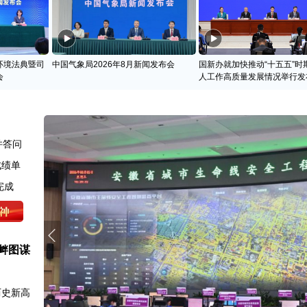
环境法典暨司
中国气象局2026年8月新闻发布会
国新办就加快推动“十五五”时
会
人工作高质量发展情况举行发
并答问
成绩单
完成
衅图谋
历史新高