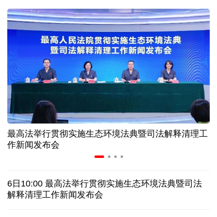
近346亿元 广东电网交出上半年投资建设亮眼答卷
31省份上半年外贸成绩单出炉 见证产业提质跃迁
比一张A4纸还要薄！我国高端钢材迎来密集突破
让药品更好触达患者 多款新药选择网络平台首发
最高法举行贯彻实施生态环境法典暨司法解释清理工
7月份中国仓储指数保持扩张 行业运行韧性较强
作新闻发布会
日本"再军事化"妄动是地区和平稳定真正威胁
6日10:00 最高法举行贯彻实施生态环境法典暨司法
乌总统呼吁向乌提供更多导弹 特朗普：我们也想要
解释清理工作新闻发布会