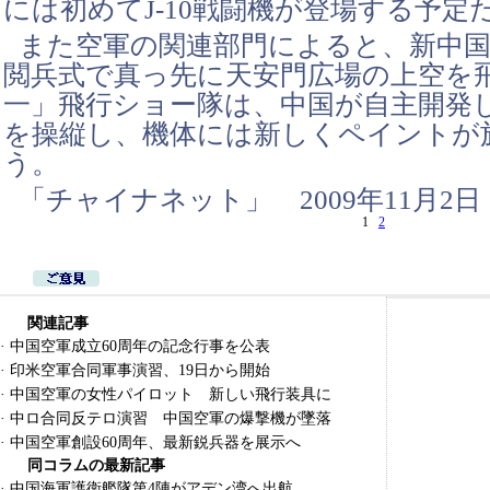
には初めてJ-10戦闘機が登場する予定
また空軍の関連部門によると、新中国
閲兵式で真っ先に天安門広場の上空を
一」飛行ショー隊は、中国が自主開発した
を操縦し、機体には新しくペイントが
う。
「チャイナネット」 2009年11月2日
1
2
関連記事
·
中国空軍成立60周年の記念行事を公表
·
印米空軍合同軍事演習、19日から開始
·
中国空軍の女性パイロット 新しい飛行装具に
·
中ロ合同反テロ演習 中国空軍の爆撃機が墜落
·
中国空軍創設60周年、最新鋭兵器を展示へ
同コラムの最新記事
·
中国海軍護衛艦隊第4陣がアデン湾へ出航