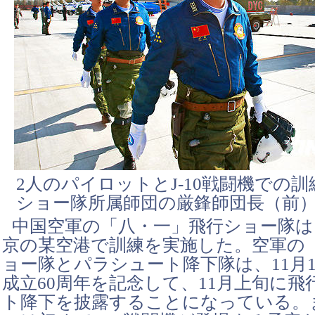
2人のパイロットとJ-10戦闘機での
ショー隊所属師団の厳鋒師団長（前）（
中国空軍の「八・一」飛行ショー隊は1
京の某空港で訓練を実施した。空軍の
ョー隊とパラシュート降下隊は、11月
成立60周年を記念して、11月上旬に
ト降下を披露することになっている。