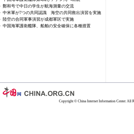
·
鄭和号で中日の学生が航海測量の交流
·
中米軍が7つの共同認識 海空の共同救出演習を実施
·
陸空の合同軍事演習が成都軍区で実施
·
中国海軍護衛艦隊、船舶の安全確保に各種措置