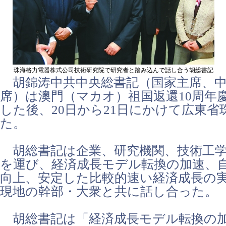
珠海格力電器株式公司技術研究院で研究者と踏み込んで話し合う胡総書記
胡錦涛中共中央総書記（国家主席、中
席）は澳門（マカオ）祖国返還10周年
した後、20日から21日にかけて広東省
た。
胡総書記は企業、研究機関、技術工学
を運び、経済成長モデル転換の加速、
向上、安定した比較的速い経済成長の
現地の幹部・大衆と共に話し合った。
胡総書記は「経済成長モデル転換の加