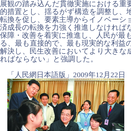
展観の踏み込んだ貫徹実施における重
的措置とし、揺るがず構造を調整し、
転換を促し、要素主導からイノベーシ
済成長の転換を力強く推進しなければ
保障・改善を着実に推進し、人民が最
る、最も直接的で、最も現実的な利益
解決し、民生改善においてより大きな
ればならない」と強調した。
「人民網日本語版」2009年12月22日