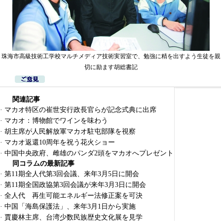
珠海市高級技術工学校マルチメディア技術実習室で、勉強に精を出すよう生徒を親
切に励ます胡総書記
関連記事
·
マカオ特区の崔世安行政長官らが記念式典に出席
·
マカオ：博物館でワインを味わう
·
胡主席が人民解放軍マカオ駐屯部隊を視察
·
マカオ返還10周年を祝う花火ショー
·
中国中央政府、雌雄のパンダ2頭をマカオへプレゼント
同コラムの最新記事
·
第11期全人代第3回会議、来年3月5日に開会
·
第11期全国政協第3回会議が来年3月3日に開会
·
全人代 再生可能エネルギー法修正案を可決
·
中国「海島保護法」、来年3月1日から実施
·
賈慶林主席、台湾少数民族歴史文化展を見学