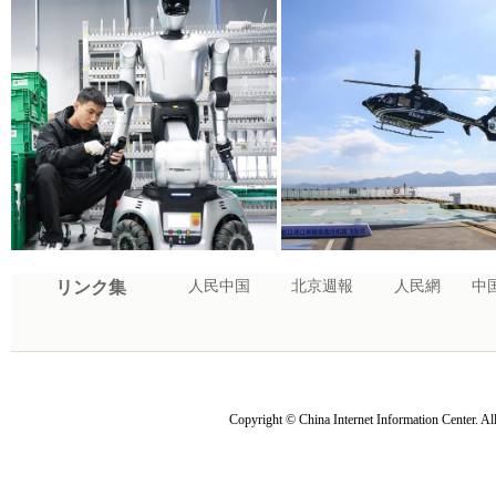
雅な趣きを受け継ぐ「魚灯」、徽州を鮮やか
深江鉄道・深莞トンネル（西
に照らす
スマート製造の現場で見る活気ある仕事始め
深セン、「海空一体」越境ヘリ
リンク集
人民中国
北京週報
人民網
中