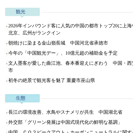
観光
2026年インバウンド客に人気の中国の都市トップ20に上海
北京、広州がランクイン
朝焼けに染まる金山嶺長城 中国河北省承徳市
今年の「中国観光デー」、10億元超の補助金を予定
文人墨客が愛した曲江池、春本番迎えにぎわう 中国・西
市
初冬の絶景で観光客を魅了 重慶市巫山県
生態
長江の環境改善、水鳥やスナメリが共生 中国湖北省
外交部「グリーン発展は中国式現代化の鮮明な基調」
中国、ＣＯ２ピークアウト・カーボンニュートラルに関す