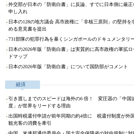
外交部が日本の「防衛白書」に反論、すでに日本側に厳正
申し入れ
日本の128の地方議会 高市政権に「非核三原則」の堅持を
める意見書を提出
731部隊の犯罪行為を暴くシンガポールのドキュメンタリ
日本の2026年版「防衛白書」は実質的に高市政権の軍拡ロ
ドマップ
日本の2026年版「防衛白書」について国防部がコメント
経済
引き渡しまでのスピードは海外の6 倍！ 変圧器の「中国
度」が世界をリードする理由
出国時税還付申請が前年同期の約4倍に 税還付制度が外
観光客の消費を牽引
中国、米連邦通信委員会・国土安全保障省の対中規制に対