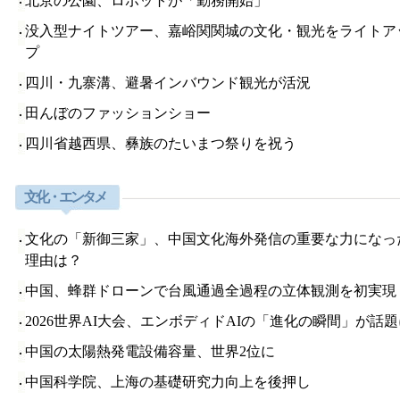
北京の公園、ロボットが「勤務開始」
没入型ナイトツアー、嘉峪関関城の文化・観光をライトア
プ
四川・九寨溝、避暑インバウンド観光が活況
田んぼのファッションショー
四川省越西県、彝族のたいまつ祭りを祝う
文化・エンタメ
文化の「新御三家」、中国文化海外発信の重要な力になっ
理由は？
中国、蜂群ドローンで台風通過全過程の立体観測を初実現
2026世界AI大会、エンボディドAIの「進化の瞬間」が話題
中国の太陽熱発電設備容量、世界2位に
中国科学院、上海の基礎研究力向上を後押し