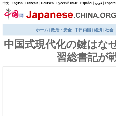
|
|
|
|
|
|
|
中文
English
Français
Deutsch
Русский язык
Español
عربي
Espera
ホーム
|
政治・安全
|
中日両国
|
経済
|
社会
中国式現代化の鍵はな
習総書記が