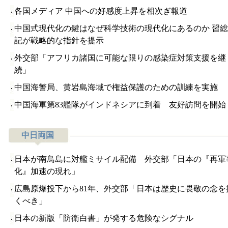
各国メディア 中国への好感度上昇を相次ぎ報道
中国式現代化の鍵はなぜ科学技術の現代化にあるのか 習
記が戦略的な指針を提示
外交部「アフリカ諸国に可能な限りの感染症対策支援を継
続」
中国海警局、黄岩島海域で権益保護のための訓練を実施
中国海軍第83艦隊がインドネシアに到着 友好訪問を開始
中日両国
日本が南鳥島に対艦ミサイル配備 外交部「日本の『再軍
化』加速の現れ」
広島原爆投下から81年、外交部「日本は歴史に畏敬の念を
くべき」
日本の新版「防衛白書」が発する危険なシグナル