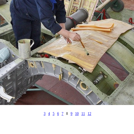
3
4
5
6
7
8
9
10
11
12