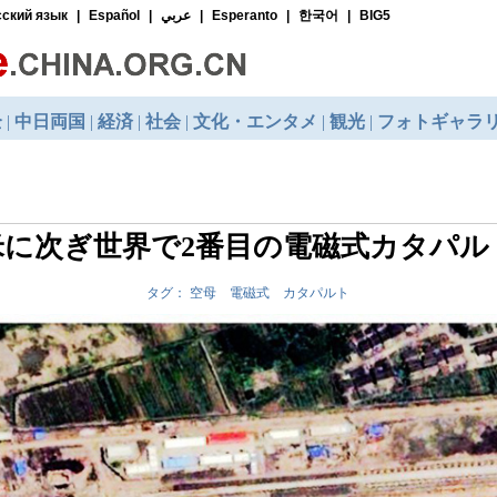
米に次ぎ世界で2番目の電磁式カタパル
タグ： 空母 電磁式 カタパルト