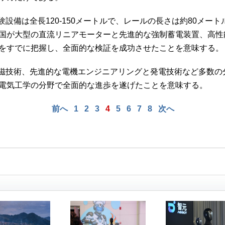
設備は全長120-150メートルで、レールの長さは約80メー
国が大型の直流リニアモーターと先進的な強制蓄電装置、高性
をすでに把握し、全面的な検証を成功させたことを意味する。
磁技術、先進的な電機エンジニアリングと発電技術など多数の
電気工学の分野で全面的な進歩を遂げたことを意味する。
前へ
1
2
3
4
5
6
7
8
次へ