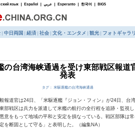
艦の台湾海峡通過を受け東部戦区報道
発表
タグ： 米駆逐艦の台湾海峡通過
報道官は24日、「米駆逐艦『ジョン・フィン』が24日、台
東部戦区は兵力を派遣して米艦の航行の全行程を追跡・監視し
悪意をもって地域の平和と安定を損なっている。戦区部隊は常
定を断固として守る」と表明した。（編集NA）