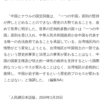
「中国とナウルの国交回復は、『一つの中国』原則の堅持
が押しとどめることのできない歴史の大勢であることを、改
めて世界に明示した。世界の圧倒的多数の国々は『一つの中
国』原則を受け入れ、中華人民共和国政府が全中国を代表す
る唯一の合法政府であることを承認している。台湾地区内の
情勢がどう変化しようとも、台湾地区が中国領土の一部であ
るという歴史的事実と法理上の事実が変わることはなく、中
国の国家主権及び領土的一体性の維持を支持するという国際
的なコンセンサスが変わることはなく、台湾地区が必然的に
復帰し、中国が必ず統一するという歴史的プロセスが変わる
ことはない」と強調した。（編集NA）
「人民網日本語版」2024年1月25日