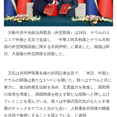
王毅中共中央政治局委員（外交部長）は24日、ナウルのエ
ニミア外相と北京で会談し、「中華人民共和国とナウル共和
国の外交関係回復に関する共同声明」に署名した。両国は即
日、大使級の外交関係を回復した。
王氏は共同声明署名後の共同記者会見で、「本日、中国と
ナウルの関係は新たな1ページを開いた。我々はナウルと共に
努力し、政治的相互信頼を深め、互恵協力を推進し、国民間
の友情を増進し、両国関係を絶えず新たな段階へと押し上げ
ていくことを望んでいる。我々は中国式現代化のもたらす発
展のチャンスをナウルと分かち合い、人類運命共同体の構築
を共同で後押しすることを望んでいる」と表明。