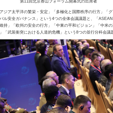
第11回
北京香山フォーラム開幕式の出席
者
アジア太平洋の繁栄・安定」「多極化と国際秩序の行方」「グ
バル安全ガバナンス」という4つの全体会議議題と、「ASEA
維持」「欧州の安全の行方」「中東の平和ビジョン」「中米の
」「武装衝突における人道的危機」という8つの並行分科会議