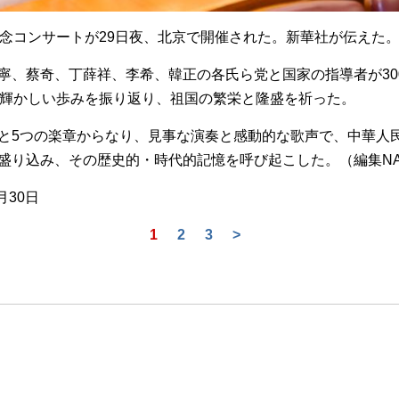
記念コンサートが29日夜、北京で開催された。新華社が伝えた
寧、蔡奇、丁薛祥、李希、韓正の各氏ら党と国家の指導者が30
の輝かしい歩みを振り返り、祖国の繁栄と隆盛を祈った。
と5つの楽章からなり、見事な演奏と感動的な歌声で、中華人民
盛り込み、その歴史的・時代的記憶を呼び起こした。（編集N
月30日
1
2
3
>