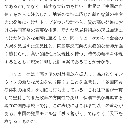
であるだけでなく、確実な実行力を伴い、世界に「中国の自
信」をさらに注入した。地域の実情に応じた新たな質の生産
力の発展に向けたトップダウン設計から、質の高い発展にお
ける共同富裕の着実な推進、新たな発展枠組みの形成加速に
向けた体系的な布陣に至るまで、同コミュニケからは全会の
大局を見据えた先見性と、問題解決志向の実務的な精神が強
く感じられ、高い的確性と実現性を持つ、時代の精神を体現
するとともに現実に即した計画案であることが分かる。
コミュニケは「高水準の対外開放を拡大し、協力とウィン
ウィンの新たな局面を切り開く」ことを強調し、「多国間貿
易体制の維持」を明確に打ち出している。これは中国が一貫
して堅持してきた政策の方向性であり、保護主義が再燃する
現在の国際環境下では、この表現にはこれまで以上の重みが
ある。中国の発展モデルは「独り善がり」ではなく「天下を
利する」ものだ。