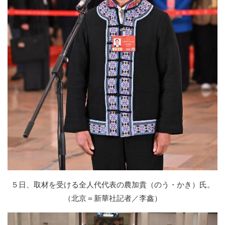
５日、取材を受ける全人代代表の農加貴（のう・かき）氏。
（北京＝新華社記者／李鑫）