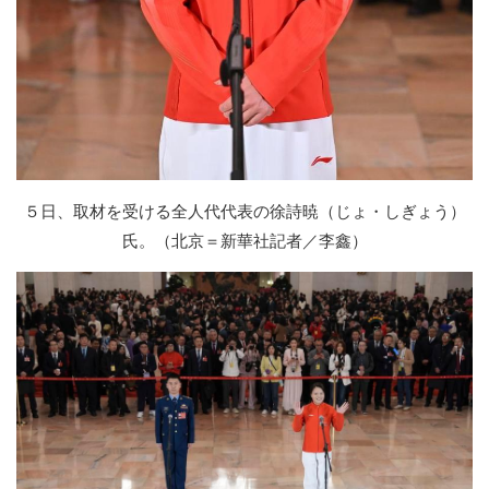
５日、取材を受ける全人代代表の徐詩暁（じょ・しぎょう）
氏。（北京＝新華社記者／李鑫）