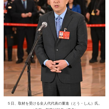
５日、取材を受ける全人代代表の董進（とう・しん）氏。