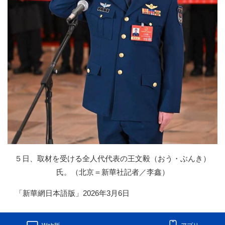
５日、取材を受ける全人代代表の王文毅（おう・ぶんき）
氏。（北京＝新華社記者／李鑫）
「新華網日本語版」2026年3月6日