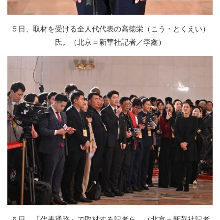
５日、取材を受ける全人代代表の高徳栄（こう・とくえい）
氏。（北京＝新華社記者／李鑫）
５日、「代表通路」で取材する記者ら。（北京＝新華社記者