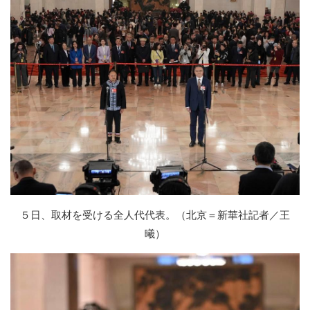
５日、取材を受ける全人代代表。（北京＝新華社記者／王
曦）