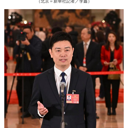
（北京＝新華社記者／李鑫）