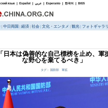
「日本は偽善的な自己標榜を止め、軍
な野心を棄てるべき」
タグ： 国防部 軍拡