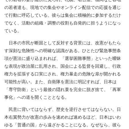
の若者達も、現地での集会やオンライン配信での応援を通じ
て行動に呼応している。彼らは集会に積極的に参加するだけ
でなく、活動の組織・調整の役割も自発的に担うようになっ
ている。
日本の市民が断固として反対する背景には、改憲がもたら
す深刻な危険性への明確な認識がある。ひとたび緊急事態条
項が憲法に盛り込まれれば、「選挙困難事態」といった曖昧
な表現が政治屋に乱用され、国会による監督を回避し、行政
権力を拡張する口実にされ、権力暴走の危険な扉が開かれる
可能性が高い。また、自衛隊を憲法に明記すれば、日本は
「専守防衛」という最後の隠れ蓑を完全に脱ぎ捨て、「再軍
事化」への道を開くこととなる。
民意に背いてはならず、歴史を逆行させてはならない。日
本右翼勢力が改憲の歩みを速めれば速めるほど、日本はいわ
ゆる「普通の国」から遠ざかることになる。なぜなら、彼ら