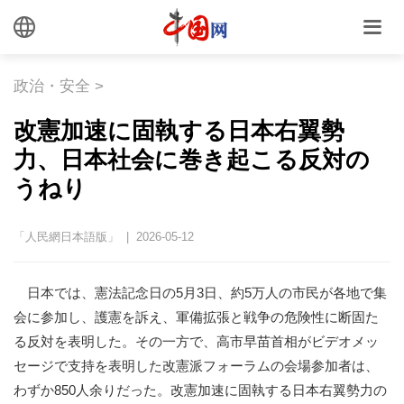
政治・安全
>
改憲加速に固執する日本右翼勢
力、日本社会に巻き起こる反対の
うねり
「人民網日本語版」 | 2026-05-12
日本では、憲法記念日の5月3日、約5万人の市民が各地で集
会に参加し、護憲を訴え、軍備拡張と戦争の危険性に断固た
る反対を表明した。その一方で、高市早苗首相がビデオメッ
セージで支持を表明した改憲派フォーラムの会場参加者は、
わずか850人余りだった。改憲加速に固執する日本右翼勢力の