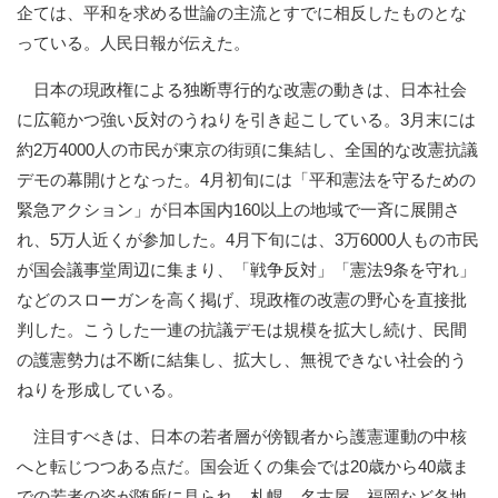
企ては、平和を求める世論の主流とすでに相反したものとな
っている。人民日報が伝えた。
日本の現政権による独断専行的な改憲の動きは、日本社会
に広範かつ強い反対のうねりを引き起こしている。3月末には
約2万4000人の市民が東京の街頭に集結し、全国的な改憲抗議
デモの幕開けとなった。4月初旬には「平和憲法を守るための
緊急アクション」が日本国内160以上の地域で一斉に展開さ
れ、5万人近くが参加した。4月下旬には、3万6000人もの市民
が国会議事堂周辺に集まり、「戦争反対」「憲法9条を守れ」
などのスローガンを高く掲げ、現政権の改憲の野心を直接批
判した。こうした一連の抗議デモは規模を拡大し続け、民間
の護憲勢力は不断に結集し、拡大し、無視できない社会的う
ねりを形成している。
注目すべきは、日本の若者層が傍観者から護憲運動の中核
へと転じつつある点だ。国会近くの集会では20歳から40歳ま
での若者の姿が随所に見られ、札幌、名古屋、福岡など各地