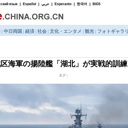
戦区海軍の揚陸艦「湖北」が実戦的訓練
タグ：