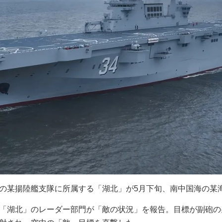
の某揚陸艦支隊に所属する「湖北」が5月下旬、南中国海の某
「湖北」のレーダー部門が「敵の状況」を報告。目標が副砲の