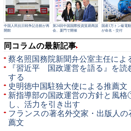
同コラムの最新記事
蔡名照国務院新聞弁公室主任によ
『習近平 国政運営を語る』を読
する
史明徳中国駐独大使による推薦文
新指導部の国政運営の方針と風格
し、活力を引き出す
フランスの著名外交家・出版人の
薦文