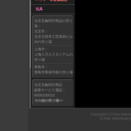
玩具
北京五輪特許商品の売り
場：
北京市：
北京王府井工芸美術ビル
内の売り場
上海市：
上海八万人スタジアムの
売り場
青島市：
青島市香港中路の売り場
北京五輪特許商品
顧客サービス電話：
8008100010
その他の売り場>>
Copyright © China Interne
E-mail: webmaster