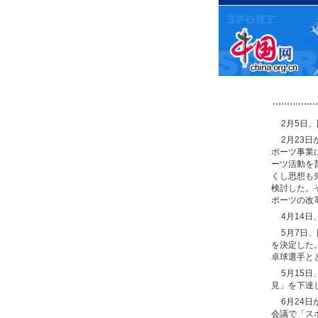
2月5日
2月23
ポーツ事業
ーツ活動を
くし思想も
検討した。
ポーツの改
4月14
5月7日
を決定した
卓球選手と
5月15
見」を下達
6月24
会議で「ス