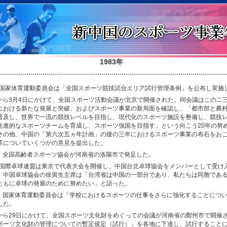
1983年
、国家体育運動委員会は「全国スポーツ競技試合エリア試行管理条例」を公布し実施
日から3月4日にかけて、全国スポーツ活動会議が北京で開催された。同会議はこの二
における新たな発展と突破、およびスポーツ事業の新局面を確認し、「都市部と農
普及し、世界で一流の競技レベルを目指し、現代化のスポーツ施設を整備し、競技
先進的なスポーツチームを育成し、スポーツ強国を目指す」という向こう20年の努
その他、中国の「第六次五ヵ年計画」の後の三年におけるスポーツ事業の布石をお
革についていくつかの意見を提出した。
日、全国高齢者スポーツ協会が河南省の洛陽市で発足した。
、国際卓球連盟は東京で代表大会を開催し、中国台北卓球協会をメンバーとして受け
。中国卓球協会の徐寅生主席は「台湾省は中国の一部分であり、私たちは同胞であ
ともに卓球の発展のために努めたい」と語った。
日、国家体育運動委員会は「学校におけるスポーツの仕事をさらに強化することにつ
した。
日から29日にかけて、全国スポーツ文化財をめぐっての会議が河南省の鄭州市で開催
ポーツ文化財の管理についての暫定規定（試行）」を各地に下達し、試行すること