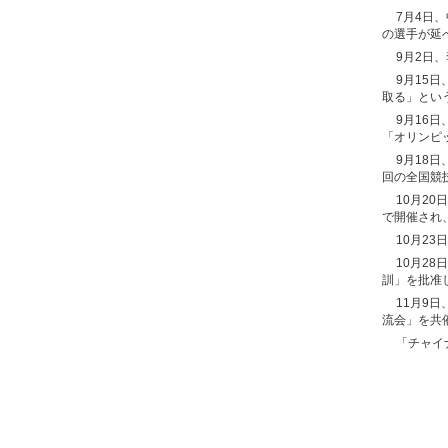
7月4日
の選手が延
9月2日
9月15
取る」とい
9月16
「オリンピ
9月18
回の全国競
10月2
で開催され
10月2
10月2
訓」を批准
11月9
流会」を共
「チャイ