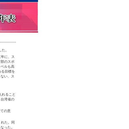
した。
三年に、ス
村部のスポ
レベルも高
める目標を
こない、ス
入れること
る台湾省の
いての意
された。同
になった。