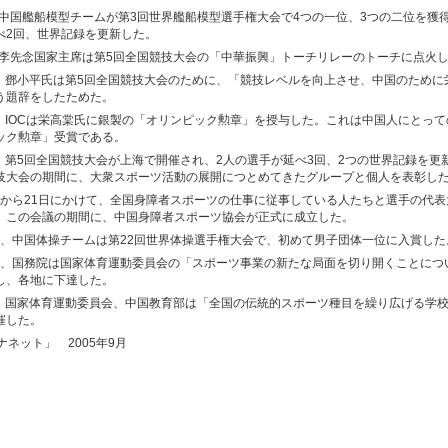
、中国艦船模型チームが第3回世界艦船模型選手権大会で4つの一位、3つの二位を獲
べ2回、世界記録を更新した。
、李先念国家主席は第5回全国競技大会の「中華振興」トーチリレーのトーチに点火
日、鄧小平氏は第5回全国競技大会のために、「競技レベルを向上させ、中国のために
う題辞をしたためた。
日、IOCは栄高棠氏に銀製の「オリンピック勲章」を授与した。これは中国人にとっ
ック勲章」受賞である。
日、第5回全国競技大会が上海で開催され、2人の選手が延べ3回、2つの世界記録を更
技大会の期間に、大衆スポーツ活動の展開につとめてきたグループと個人を表彰し
0日から21日にかけて、全国身障者スポーツの仕事に従事している人たちと選手の代
、この会議の期間に、中国身障者スポーツ協会が正式に成立した。
3日、中国体操チームは第22回世界体操選手権大会で、初めて男子団体一位に入賞した
8日、国務院は国家体育運動委員会の「スポーツ事業の新たな局面を切り開くことにつ
し、各地に下達した。
日、国家体育運動委員会、中国教育部は「全国の伝統的スポーツ種目を繰り広げる学
催した。
ナネット」 2005年9月