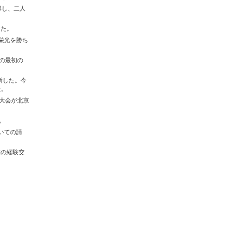
得し、二人
した。
栄光を勝ち
ての最初の
新した。今
た。
表大会が北京
。
いての請
校の経験交