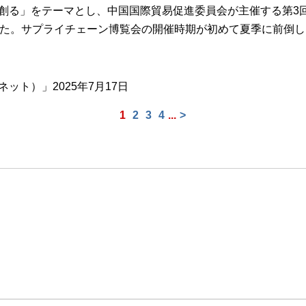
る」をテーマとし、中国国際貿易促進委員会が主催する第3
した。サプライチェーン博覧会の開催時期が初めて夏季に前倒
ト）」2025年7月17日
1
2
3
4
...
>