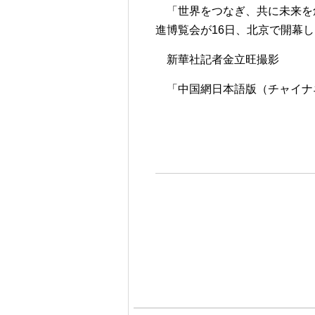
「世界をつなぎ、共に未来を創
進博覧会が16日、北京で開幕
新華社記者金立旺撮影
「中国網日本語版（チャイナネッ