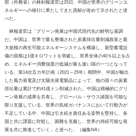
部（外務省）の林剣報道官は25日、中国が世界のグリーンエ
ネルギーへの移行に果たしてきた貢献が改めて示されたと述
べた。
林報道官は「グリーン発展は中国式現代化の鮮明な基調
だ。中国は、世界で最も整備された炭素排出量削減政策と最
大規模の再生可能エネルギーシステムを構築し、新型蓄電設
備の規模は1億キロワットを突破し、世界全体の40％以上を占
め、エネルギー消費強度の低減が最も速い国の一つとなって
いる。第14次五カ年計画（2021～25年）期間中、中国が輸出
した風力発電及び太陽光発電製品によって、他の国々の炭素
排出量は累計で約41億トン削減された。中国は積極的にグリ
ーン発展の成果を共有し、グローバル・サウス諸国を可能な
限り支援している。世界の気候ガバナンスにおいて行動力が
不足している中、中国は引き続き責任ある姿勢を堅持し、各
国と共に課題に対処し、困難を克服し、世界の持続可能な発
展を共に推進していく」と述べた。（編集NA）