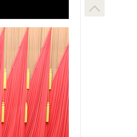
Picture-
Mute
Fullscreen
in-
Picture