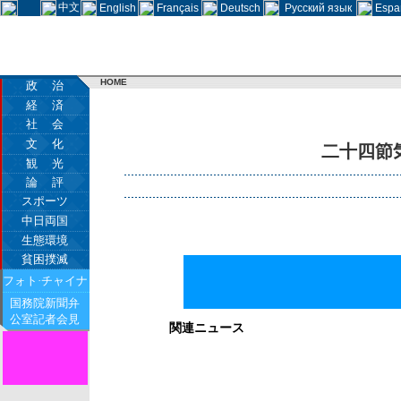
中文
English
Français
Deutsch
Русский язык
Espa
HOME
政 治
経 済
社 会
文 化
二十四節
観 光
論 評
スポーツ
中日両国
生態環境
貧困撲滅
フォト·チャイナ
国務院新聞弁
公室記者会見
関連ニュース