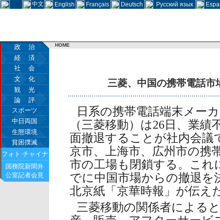
中文
English
Français
Deutsch
Русский язык
Espa
HOME
政 治
経 済
社 会
文 化
三菱、中国の携帯電話市
観 光
論 評
日系の携帯電話端末メーカ
スポーツ
中日両国
（三菱移動）は26日、業績
生態環境
面撤退することが社内会議
貧困撲滅
京市、上海市、広州市の携
フォト·チャイナ
市の工場も閉鎖する。これ
国務院新聞弁
公室記者会見
でに中国市場からの撤退を
北京紙「京華時報」が伝え
三菱移動の関係者によると