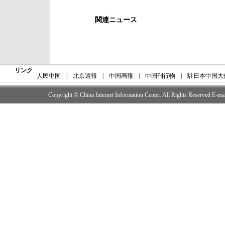
関連ニュース
リンク
人民中国
|
北京週報
|
中国画報
|
中国刊行物
|
駐日本中国大
Copyright © China Internet Information Center. All Rights Reserved E-m