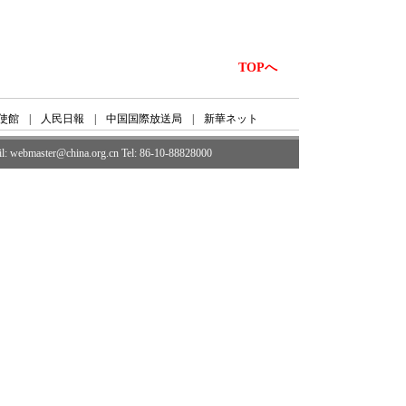
TOPへ
使館
|
人民日報
|
中国国際放送局
|
新華ネット
ail: webmaster@china.org.cn Tel: 86-10-88828000