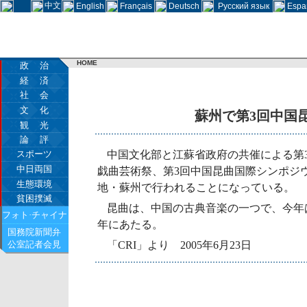
中文
English
Français
Deutsch
Русский язык
Espa
HOME
政 治
経 済
社 会
文 化
蘇州で第3回中国
観 光
論 評
スポーツ
中国文化部と江蘇省政府の共催による第
中日両国
戯曲芸術祭、第3回中国昆曲国際シンポジウ
生態環境
地・蘇州で行われることになっている。
貧困撲滅
昆曲は、中国の古典音楽の一つで、今年
フォト·チャイナ
年にあたる。
国務院新聞弁
公室記者会見
「CRI」より 2005年6月23日