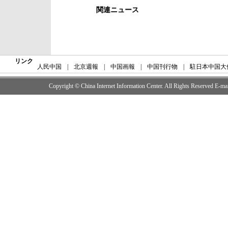
関連ニュース
リンク
人民中国
|
北京週報
|
中国画報
|
中国刊行物
|
駐日本中国大
Copyright © China Internet Information Center. All Rights Reserved E-m