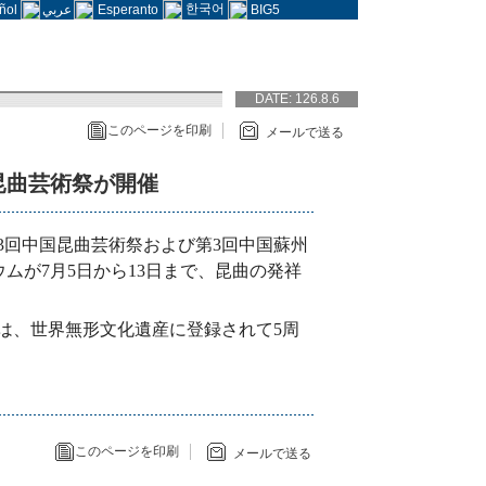
한국어
ñol
عربي
Esperanto
BIG5
DATE:
126.8.6
このページを印刷
メールで送る
昆曲芸術祭が開催
3回中国昆曲芸術祭および第3回中国蘇州
ムが7月5日から13日まで、昆曲の発祥
は、世界無形文化遺産に登録されて5周
このページを印刷
メールで送る