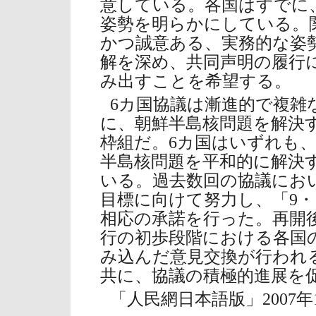
意している。各国はすでに
姿勢を明らかにしている。
かつ誠意ある、実務的な姿
解を深め、共同声明の履行
み出すことを希望する。
6カ国協議は漸進的で複雑
に、朝鮮半島核問題を解決
枠組だ。6カ国はいずれも
半島核問題を平和的に解決
いる。過去数回の協議にお
目標に向けて努力し、「9・
相応の承諾を行った。再開
行の初歩段階における各国
み込んだ意見交換が行われ
共に、協議の積極的進展を
「人民網日本語版」2007年