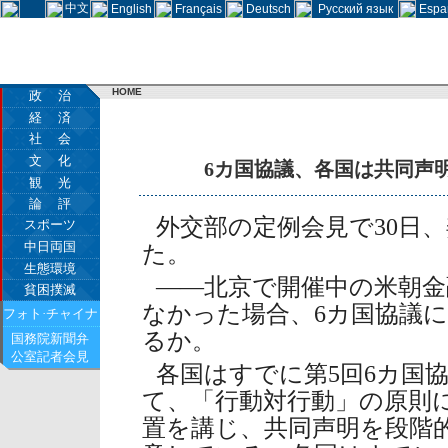
中文
English
Français
Deutsch
Русский язык
Espa
HOME
政 治
経 済
社 会
文 化
6カ国協議、各国は共同声
観 光
論 評
外交部の定例会見で30日
スポーツ
中日両国
た。
生態環境
――北京で開催中の米朝金
貧困撲滅
なかった場合、6カ国協議
フォト·チャイナ
るか。
国務院新聞弁
公室記者会見
各国はすでに第5回6カ国
て、「行動対行動」の原則
置を講じ、共同声明を段階