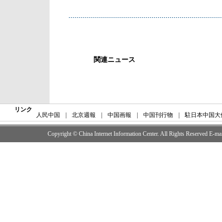
関連ニュース
リンク
人民中国
|
北京週報
|
中国画報
|
中国刊行物
|
駐日本中国大
Copyright © China Internet Information Center. All Rights Reserved E-m