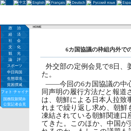
中文
English
Français
Deutsch
Русский язык
Espa
HOME
政 治
経 済
社 会
文 化
6カ国協議の枠組内外で
観 光
論 評
外交部の定例会見で8日、
スポーツ
中日両国
た。
生態環境
――今回の6カ国協議の中心
貧困撲滅
同声明の履行方法だと報道
フォト·チャイナ
は、朝鮮による日本人拉致
国務院新聞弁
公室記者会見
れまで繰り返し求め、朝鮮
凍結されている朝鮮関連口
てきた。このほか、中国が