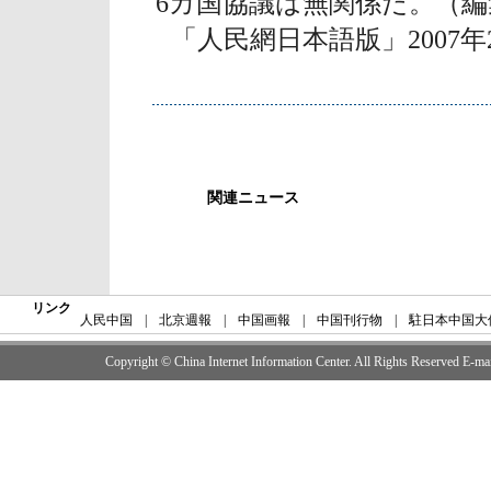
6カ国協議は無関係だ。（編
「人民網日本語版」2007年
関連ニュース
リンク
人民中国
|
北京週報
|
中国画報
|
中国刊行物
|
駐日本中国大
Copyright © China Internet Information Center. All Rights Reserved E-m