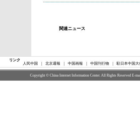
関連ニュース
リンク
人民中国
|
北京週報
|
中国画報
|
中国刊行物
|
駐日本中国大
Copyright © China Internet Information Center. All Rights Reserved E-m