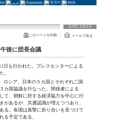
한국어
ñol
عربي
Esperanto
BIG5
DATE:
126.8.8
このページを印刷
メールで送る
日午後に団長会議
11日も行われた。プレスセンターによる
た。
、ロシア、日本の５カ国とそれぞれ二国
３カ国協議を行なった。関係者による
して、朝鮮に対する経済協力を中心に行
きがあるが、共通認識が増えつつあり、
ある。各国は真摯に折り合いを見つけて
われる予定である。