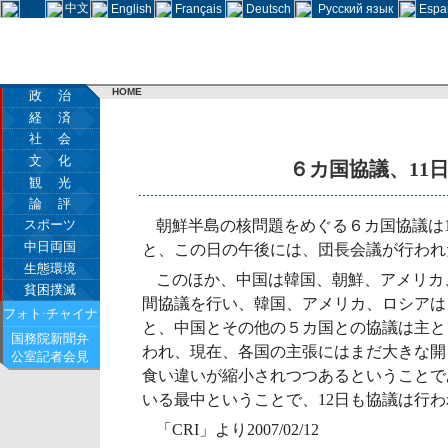
中文
English
Français
Deutsch
Русский язык
Espa
HOME
政 治
経 済
社 会
文 化
６カ国協議、11
観 光
論 評
スポーツ
朝鮮半島の核問題をめぐる６カ国協議は
中日両国
と、この日の午後には、団長会議が行われ
生態環境
このほか、中国は韓国、朝鮮、アメリカ
貧困撲滅
間協議を行い、韓国、アメリカ、ロシアは
フォト·チャイナ
と、中国とその他の５カ国との協議は主と
国務院新聞弁
われ、現在、各国の主張にはまだ大きな開
公室記者会見
食い違いが縮小されつつあるということで
いる最中ということで、12日も協議は行
「CRI」より2007/02/12