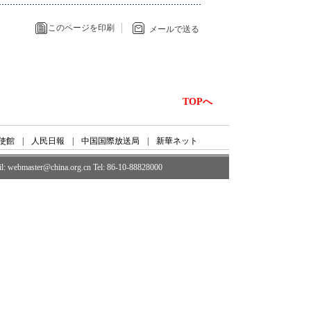
このページを印刷
メールで送る
TOPへ
使館
|
人民日報
|
中国国際放送局
|
新華ネット
ail: webmaster@china.org.cn Tel: 86-10-88828000