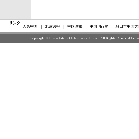
リンク
人民中国
|
北京週報
|
中国画報
|
中国刊行物
|
駐日本中国大
Copyright © China Internet Information Center. All Rights Reserved E-m