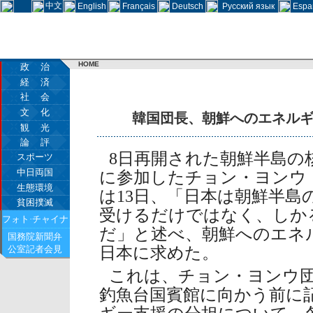
中文
English
Français
Deutsch
Русский язык
Espa
HOME
政 治
経 済
社 会
文 化
韓国団長、朝鮮へのエネル
観 光
論 評
8日再開された朝鮮半島の
スポーツ
中日両国
に参加したチョン・ヨンウ
生態環境
は13日、「日本は朝鮮半島
貧困撲滅
受けるだけではなく、しか
フォト·チャイナ
だ」と述べ、朝鮮へのエネ
国務院新聞弁
公室記者会見
日本に求めた。
これは、チョン・ヨンウ
釣魚台国賓館に向かう前に