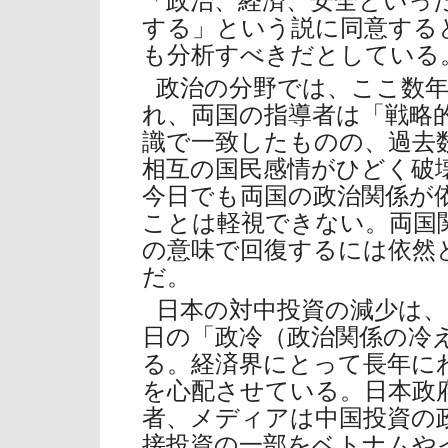
「政治、経済、安全といっ
する」という説に同意する
も分析すべきだとしている
政治の分野では、ここ数
れ、両国の指導者は「戦略
識で一致したものの、過去
相互の国民感情がひどく破
今日でも両国の政治関係が
ことは軽視できない。両国
の意味で回復するには依然
だ。
日本の対中投資の減少は
日の「政冷（政治関係の冷
る。経済界にとって長年に
を心配させている。日本政
者、メディアは中国投資の
接投資の一部をベトナムや