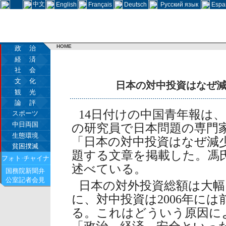
中文
English
Français
Deutsch
Русский язык
Espa
HOME
政 治
経 済
社 会
文 化
日本の対中投資はなぜ
観 光
論 評
14日付けの中国青年報は
スポーツ
中日両国
の研究員で日本問題の専門
生態環境
「日本の対中投資はなぜ減
貧困撲滅
題する文章を掲載した。馮
フォト·チャイナ
述べている。
国務院新聞弁
公室記者会見
日本の対外投資総額は大
に、対中投資は2006年に
る。これはどういう原因に