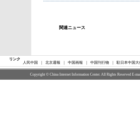
関連ニュース
リンク
人民中国
|
北京週報
|
中国画報
|
中国刊行物
|
駐日本中国大
Copyright © China Internet Information Center. All Rights Reserved E-m