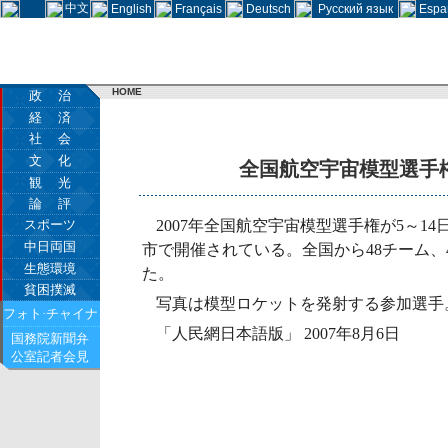
中文
English
Français
Deutsch
Русский язык
Espa
HOME
政 治
経 済
社 会
文 化
全国航空宇宙模型選手
観 光
論 評
スポーツ
2007年全国航空宇宙模型選手権が5～1
中日両国
市で開催されている。全国から48チーム、
生態環境
た。
貧困撲滅
写真は模型ロケットを発射する参加選手
フォト·チャイナ
「人民網日本語版」 2007年8月6日
国務院新聞弁
公室記者会見