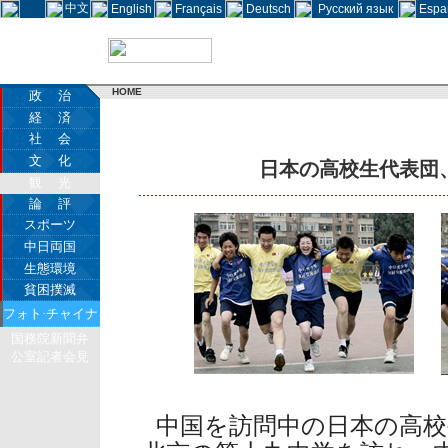
中文
English
Français
Deutsch
Русский язык
Espa
HOME
政 治
経 済
社 会
文 化
日本の高校生代表団
観 光
論 評
スポーツ
中日両国
生態環境
貧困撲滅
フォト·チャイナ
国務院新聞弁
公室記者会見
中国を訪問中の日本の高校生