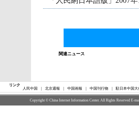
「人民網日本語版」2007年
関連ニュース
リンク
人民中国
|
北京週報
|
中国画報
|
中国刊行物
|
駐日本中国大
Copyright © China Internet Information Center. All Rights Reserved E-m