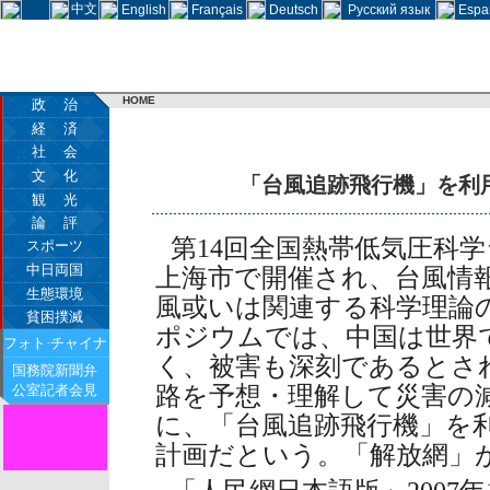
中文
English
Français
Deutsch
Русский язык
Espa
HOME
政 治
経 済
社 会
文 化
「台風追跡飛行機」を利
観 光
論 評
第14回全国熱帯低気圧科
スポーツ
中日両国
上海市で開催され、台風情
生態環境
風或いは関連する科学理論
貧困撲滅
ポジウムでは、中国は世界
フォト·チャイナ
く、被害も深刻であるとさ
国務院新聞弁
公室記者会見
路を予想・理解して災害の
に、「台風追跡飛行機」を
計画だという。「解放網」