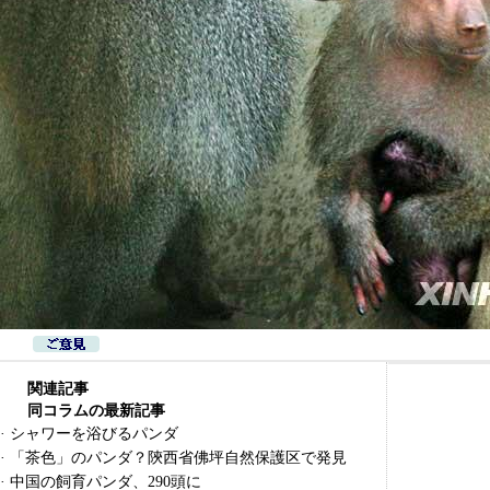
関連記事
同コラムの最新記事
·
シャワーを浴びるパンダ
·
「茶色」のパンダ？陝西省佛坪自然保護区で発見
·
中国の飼育パンダ、290頭に