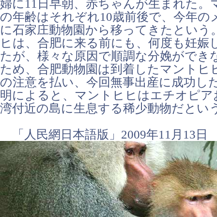
婦に11日早朝、赤ちゃんが生まれた。
の年齢はそれぞれ10歳前後で、今年の
に石家庄動物園から移ってきたという
ヒは、合肥に来る前にも、何度も妊娠
たが、様々な原因で順調な分娩ができ
ため、合肥動物園は到着したマントヒ
の注意を払い、今回無事出産に成功し
明によると、マントヒヒはエチオピア
湾付近の島に生息する稀少動物だとい
「人民網日本語版」2009年11月13日