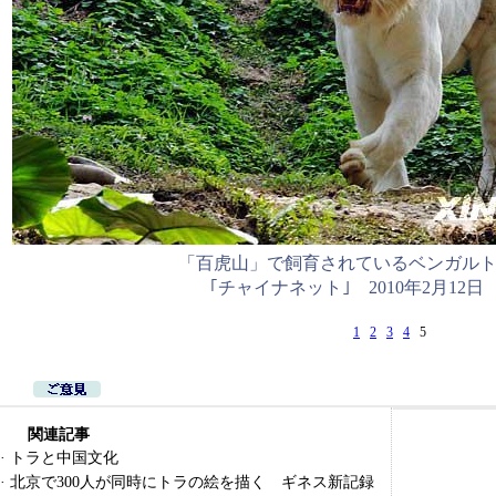
「百虎山」で飼育されているベンガル
｢チャイナネット｣ 2010年2月12日
1
2
3
4
5
関連記事
·
トラと中国文化
·
北京で300人が同時にトラの絵を描く ギネス新記録