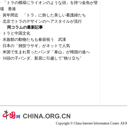
·
「トラの模様にライオンのような頭」を持つ金魚が登
場 香港
·
寅年間近 「トラ」に扮した美しい看護婦たち
·
北京でトラのデザインのヘアスタイルが流行
同コラムの最新記事
·
トラと中国文化
·
水族館の動物たちも春節祝う 武漢
·
日本の「雑技ウサギ」がネットで人気
·
米国で生まれ育ったパンダ「泰山」が帰国の途へ
·
16頭の子パンダ、新居に引越して"独り立ち"