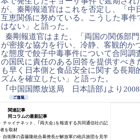
本で発生したギョーザ事件で延期され
が、秦剛報道官はこれを否定し、「中
互恵関係に努めている。こうした事件
はない」と語った。
秦剛報道官はまた、「両国の関係部門
が密接な協力を行い、冷静、客観的か
な態度で餃子中毒事件について合同調
の国民に責任のある回答を提供すべき
も早く日本側と食品安全に関する長期
ズムを確立したい」と語った。
｢中国国際放送局 日本語部｣より2008
関連記事
同コラムの最新記事
·
チャイナネット、｢両大会｣を報道する共同通信社の記
者を取材
·
自衛隊の斎藤隆統合幕僚長が解放軍の砲兵旅団を見学