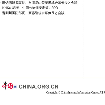
·
陳炳徳総参謀長、自衛隊の斎藤隆統合幕僚長と会談
·
NHKの記者、中国の物価安定策に関心
·
曹剛川国防部長、斎藤隆統合幕僚長と会談