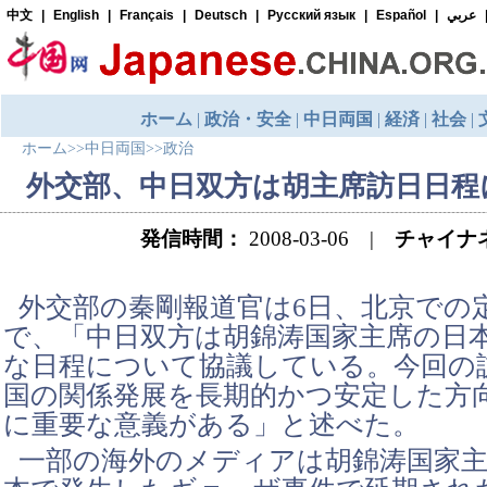
ホーム
>>
中日両国
>>
政治
外交部、中日双方は胡主席訪日日程
発信時間：
2008-03-06 |
チャイナ
外交部の秦剛報道官は6日、北京での
で、「中日双方は胡錦涛国家主席の日
な日程について協議している。今回の
国の関係発展を長期的かつ安定した方
に重要な意義がある」と述べた。
一部の海外のメディアは胡錦涛国家