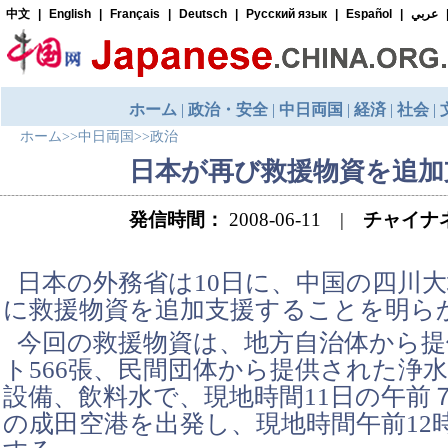
ホーム
>>
中日両国
>>
政治
日本が再び救援物資を追加
発信時間：
2008-06-11 |
チャイナ
日本の外務省は10日に、中国の四川
に救援物資を追加支援することを明ら
今回の救援物資は、地方自治体から
ト566張、民間団体から提供された浄
設備、飲料水で、現地時間11日の午前７
の成田空港を出発し、現地時間午前12