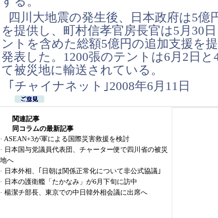
する。
四川大地震の発生後、日本政府は5億
を提供し、町村信孝官房長官は5月30日、
ントを含めた総額5億円の追加支援を
発表した。1200張のテントは6月2日と
て被災地に輸送されている。
｢チャイナネット｣2008年6月11日
関連記事
同コラムの最新記事
·
ASEAN+3が軍による国際災害救援を検討
·
日本国与党議員代表団、チャーター便で四川省の被災
地へ
·
日本外相、｢日朝は関係正常化について非公式協議｣
·
日本の護衛艦「たかなみ」が6月下旬に訪中
·
楊潔チ部長、東京での中日韓外相会議に出席へ