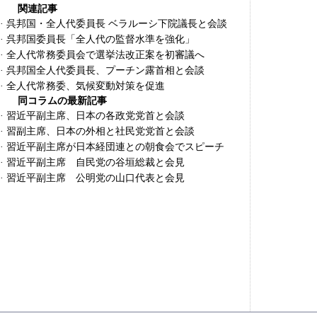
関連記事
·
呉邦国・全人代委員長 ベラルーシ下院議長と会談
·
呉邦国委員長「全人代の監督水準を強化」
·
全人代常務委員会で選挙法改正案を初審議へ
·
呉邦国全人代委員長、プーチン露首相と会談
·
全人代常務委、気候変動対策を促進
同コラムの最新記事
·
習近平副主席、日本の各政党党首と会談
·
習副主席、日本の外相と社民党党首と会談
·
習近平副主席が日本経団連との朝食会でスピーチ
·
習近平副主席 自民党の谷垣総裁と会見
·
習近平副主席 公明党の山口代表と会見