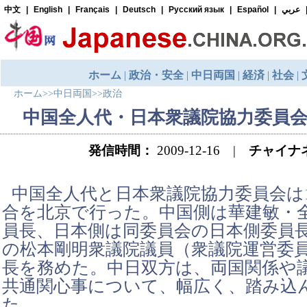
ホーム
>>
中日両国
>>
政治
中国全人代・日本衆議院協力委員会
発信時間：
2009-12-16 |
チャイナ
中国全人代と日本衆議院協力委員会は1
合を北京で行った。中国側は華建敏・
員長、日本側は同委員会の日本側委員
の松本剛明衆議院議員（衆議院運営委
長を務めた。中日双方は、両国関係や
共通関心事について、幅広く、踏み込
た。