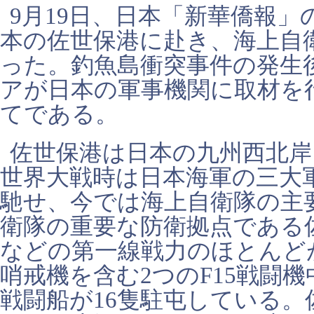
9月19日、日本「新華僑報
本の佐世保港に赴き、海上自
った。釣魚島衝突事件の発生
アが日本の軍事機関に取材を
てである。
佐世保港は日本の九州西北岸
世界大戦時は日本海軍の三大
馳せ、今では海上自衛隊の主
衛隊の重要な防衛拠点である
などの第一線戦力のほとんど
哨戒機を含む2つのF15戦闘機
戦闘船が16隻駐屯している