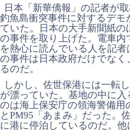
日本「新華僑報」の記者が取
釣魚島衝突事件に対するデモ
ていた。日本の大手新聞紙の
の事件を取り上げた。電車内
を熱心に読んでいる人を記者
の事件は日本政府だけでなく
るのだ。
しかし、佐世保港には一転
が漂っていた。基地の中に入
のは海上保安庁の領海警備用の
とPM95「あまみ」だった。
に港に停泊しているのだ。他に