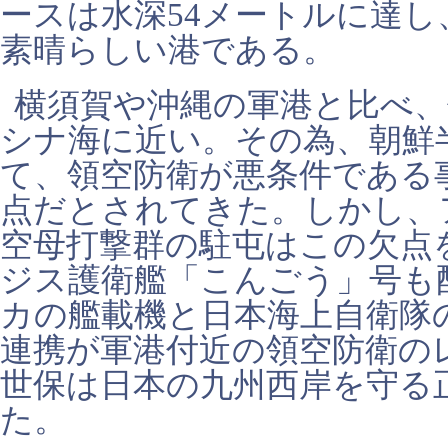
ースは水深54メートルに達
素晴らしい港である。
横須賀や沖縄の軍港と比べ
シナ海に近い。その為、朝鮮
て、領空防衛が悪条件である
点だとされてきた。しかし、
空母打撃群の駐屯はこの欠点
ジス護衛艦「こんごう」号も
カの艦載機と日本海上自衛隊
連携が軍港付近の領空防衛の
世保は日本の九州西岸を守る
た。